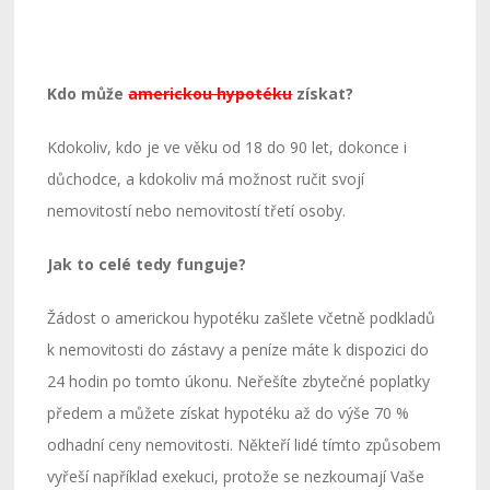
Kdo může
americkou hypotéku
získat?
Kdokoliv, kdo je ve věku od 18 do 90 let, dokonce i
důchodce, a kdokoliv má možnost ručit svojí
nemovitostí nebo nemovitostí třetí osoby.
Jak to celé tedy funguje?
Žádost o americkou hypotéku zašlete včetně podkladů
k nemovitosti do zástavy a peníze máte k dispozici do
24 hodin po tomto úkonu. Neřešíte zbytečné poplatky
předem a můžete získat hypotéku až do výše 70 %
odhadní ceny nemovitosti. Někteří lidé tímto způsobem
vyřeší například exekuci, protože se nezkoumají Vaše