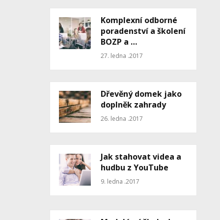
Komplexní odborné
poradenství a školení
BOZP a …
27. ledna .2017
Dřevěný domek jako
doplněk zahrady
26. ledna .2017
Jak stahovat videa a
hudbu z YouTube
9. ledna .2017