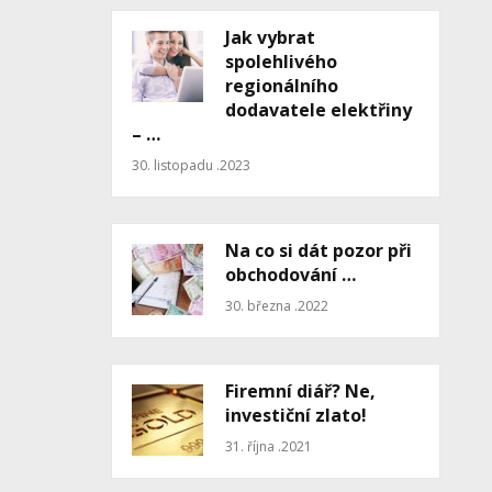
Jak vybrat
spolehlivého
regionálního
dodavatele elektřiny
– …
30. listopadu .2023
Na co si dát pozor při
obchodování …
30. března .2022
Firemní diář? Ne,
investiční zlato!
31. října .2021