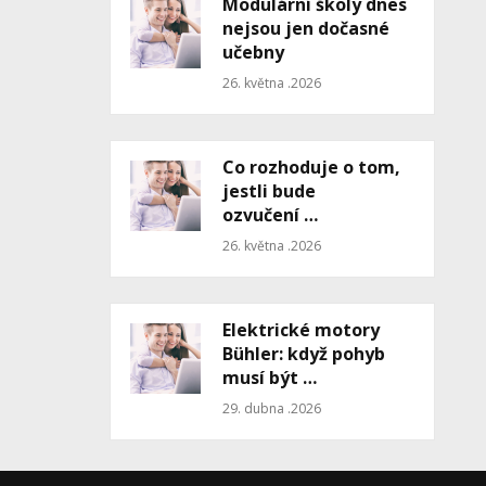
Modulární školy dnes
nejsou jen dočasné
učebny
26. května .2026
Co rozhoduje o tom,
jestli bude
ozvučení …
26. května .2026
Elektrické motory
Bühler: když pohyb
musí být …
29. dubna .2026