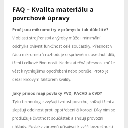
FAQ – Kvalita materiálu a
povrchové úpravy
Proč jsou mikrometry v průmyslu tak důležité?
V oblasti strojírenství a výroby může i minimální
odchylka ovlivnit funkčnost celé součástky. Přesnost v
řádu mikrometrů rozhoduje o správném dosednutí dílů,
tření i celkové životnosti. Nedostatečná přesnost může
vést k rychlejšímu opotřebení nebo poruše. Proto je
detail klíčovým faktorem kvality.
Jaký přínos mají povlaky PVD, PACVD a CVD?
Tyto technologie zvyšují tvrdost povrchu, snižují tření a
zlepšují odolnost proti opotřebení či korozi. Díky nim se
prodlužuje životnost součástek a snižují provozní
náklady. Povlaky zároveň přispívají k vyšší bezpečnosti