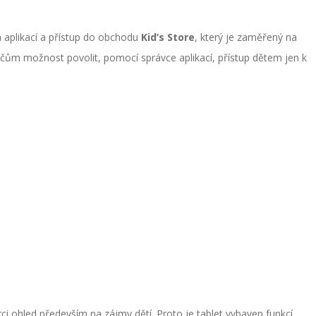
aplikací a přístup do obchodu
Kid’s Store
, který je zaměřený na
rodičům možnost povolit, pomocí správce aplikací, přístup dětem jen k
rci ohled především na zájmy dětí. Proto je tablet vybaven funkcí