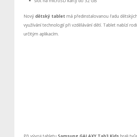
slot na microSD karty do 32 GB
Nový
dětský tablet
má předinstalovanou řadu dětských 
využívání technologií při vzdělávání dětí. Tablet nabízí 
určitým aplikacím.
Při vývoji tabletu
Samsung GALAXY Tab3 Kids
brali tvů