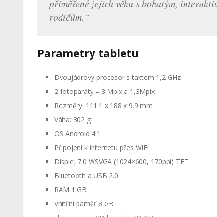
přiměřené jejich věku s bohatým, interakti
rodičům.“
Parametry tabletu
Dvoujádrový procesor s taktem 1,2 GHz
2 fotoparáty – 3 Mpix a 1,3Mpix
Rozměry: 111.1 x 188 x 9.9 mm
Váha: 302 g
OS Android 4.1
Připojení k internetu přes WiFi
Displej 7.0 WSVGA (1024×600, 170ppi) TFT
Bluetooth a USB 2.0
RAM 1 GB
Vnitřní paměť 8 GB