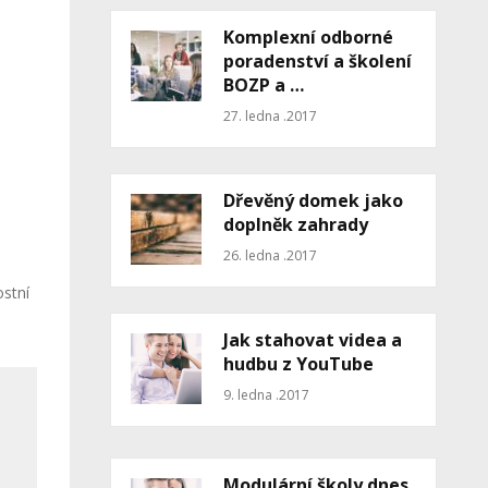
Komplexní odborné
poradenství a školení
BOZP a …
27. ledna .2017
Dřevěný domek jako
doplněk zahrady
26. ledna .2017
ostní
Jak stahovat videa a
hudbu z YouTube
9. ledna .2017
Modulární školy dnes