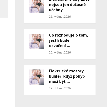
nejsou jen dočasné
učebny
26. května .2026
Co rozhoduje o tom,
jestli bude
ozvučení …
26. května .2026
Elektrické motory
Bühler: když pohyb
musí být …
29. dubna .2026