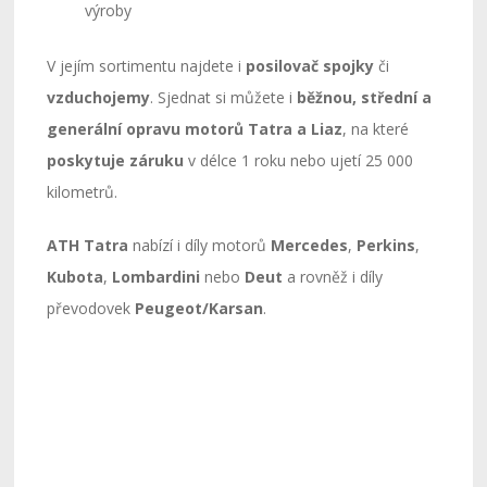
výroby
V jejím sortimentu najdete i
posilovač spojky
či
vzduchojemy
. Sjednat si můžete i
běžnou, střední a
generální opravu motorů
Tatra a Liaz
, na které
poskytuje záruku
v délce 1 roku nebo ujetí 25 000
kilometrů.
ATH Tatra
nabízí i díly motorů
Mercedes
,
Perkins
,
Kubota
,
Lombardini
nebo
Deut
a rovněž i díly
převodovek
Peugeot/Karsan
.