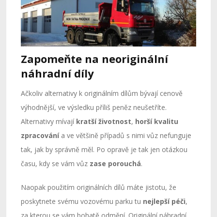
Zapomeňte na neoriginální
náhradní díly
Ačkoliv alternativy k originálním dílům bývají cenově
výhodnější, ve výsledku příliš peněz neušetříte.
Alternativy mívají
kratší životnost
,
horší kvalitu
zpracování
a ve většině případů s nimi vůz nefunguje
tak, jak by správně měl. Po opravě je tak jen otázkou
času, kdy se vám vůz
zase porouchá
.
Naopak použitím originálních dílů máte jistotu, že
poskytnete svému vozovému parku tu
nejlepší péči
,
za kterou se vám bohatě odmění. Originální náhradní