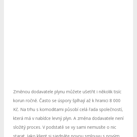
Změnou dodavatele plynu můžete ušetřit i několik tisíc
korun ročně. Často se úspory šplhají až k hranici 8 000
Kč. Na trhu s komoditami působí celá řada společností,
která má v nabídce levný plyn. A změna dodavatele není
složitý proces. V podstatě se vy sami nemusíte o nic
starat. Jako klient si sjednáte novou smlouvu s novým