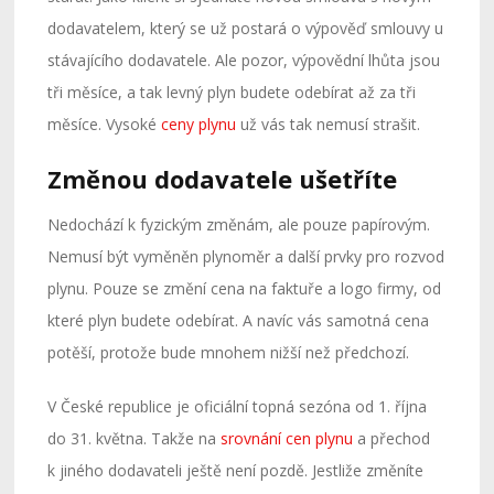
dodavatelem, který se už postará o výpověď smlouvy u
stávajícího dodavatele. Ale pozor, výpovědní lhůta jsou
tři měsíce, a tak levný plyn budete odebírat až za tři
měsíce. Vysoké
ceny plynu
už vás tak nemusí strašit.
Změnou dodavatele ušetříte
Nedochází k fyzickým změnám, ale pouze papírovým.
Nemusí být vyměněn plynoměr a další prvky pro rozvod
plynu. Pouze se změní cena na faktuře a logo firmy, od
které plyn budete odebírat. A navíc vás samotná cena
potěší, protože bude mnohem nižší než předchozí.
V České republice je oficiální topná sezóna od 1. října
do 31. května. Takže na
srovnání cen plynu
a přechod
k jiného dodavateli ještě není pozdě. Jestliže změníte