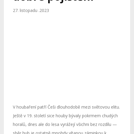
27. listopadu .2023
V houbaření patří Češi dlouhodobě mezi světovou elitu.
Ještě v 19. století sice houby bývaly pokrmem chudých
horalů, dnes ale do lesa vyrážejí všichni bez rozdílu —
sběr hub je ostatně mnohdy vítanou záminkou k