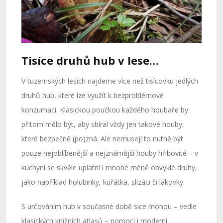
Tisíce druhů hub v lese…
V tuzemských lesích najdeme více než tisícovku jedlých
druhů hub, které lze využít k bezproblémové
konzumaci. Klasickou poučkou každého houbaře by
přitom mělo být, aby sbíral vždy jen takové houby,
které bezpečně (po)zná. Ale nemusejí to nutně být
pouze nejoblíbenější a nejznámější houby hřibovité – v
kuchyni se skvěle uplatní i mnohé méně obvyklé druhy,
jako například holubinky, kuřátka, slizáci či lakovky.
S určováním hub v současné době sice mohou – vedle
klasických knižních atlasů – pomoci i moderní