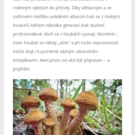
rodinným výletům do přírody. Díky věhlasným a ve
světovém měřítku unikátním atlasům hub se z českých
houbařů během několika generací stali zkušení
profesionálové, kteří se v houbách vyznají. Nicméně i
mistr houbař se někdy „utne“ a při troše nepozornosti
může dojít i k poměrně vážným zdravotním
komplikacím. Není proto od věci být připraven – a
pojištěn!