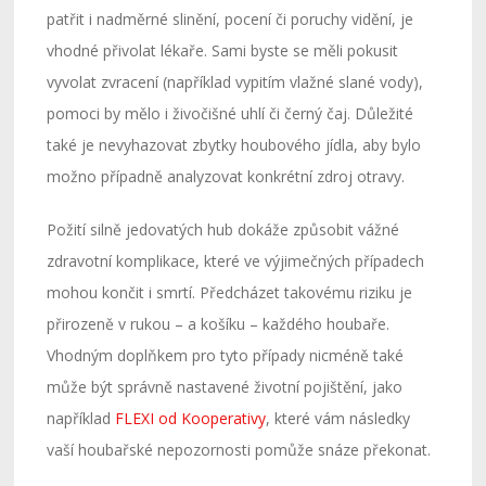
patřit i nadměrné slinění, pocení či poruchy vidění, je
vhodné přivolat lékaře. Sami byste se měli pokusit
vyvolat zvracení (například vypitím vlažné slané vody),
pomoci by mělo i živočišné uhlí či černý čaj. Důležité
také je nevyhazovat zbytky houbového jídla, aby bylo
možno případně analyzovat konkrétní zdroj otravy.
Požití silně jedovatých hub dokáže způsobit vážné
zdravotní komplikace, které ve výjimečných případech
mohou končit i smrtí. Předcházet takovému riziku je
přirozeně v rukou – a košíku – každého houbaře.
Vhodným doplňkem pro tyto případy nicméně také
může být správně nastavené životní pojištění, jako
například
FLEXI od Kooperativy
, které vám následky
vaší houbařské nepozornosti pomůže snáze překonat.